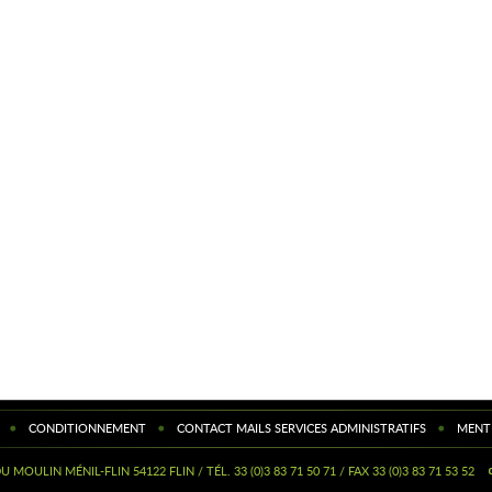
•
•
•
CONDITIONNEMENT
CONTACT MAILS SERVICES ADMINISTRATIFS
MENT
 MOULIN MÉNIL-FLIN 54122 FLIN / TÉL. 33 (0)3 83 71 50 71 / FAX 33 (0)3 83 71 53 52