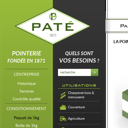
Pa
LA POI
POINTERIE
QUELS SONT
VOS BESOINS
FONDÉE EN 1871
?
L'ENTREPRISE
Historique
utilisations
Services
Charpente bois &
menuiserie
Contrôle qualité
Couverture
CONDITIONNEMENT
Paquet de 5kg
Agriculture
Boîte de 1kg