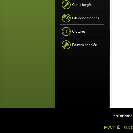
Clous forgés
Fils conditionnés
Clôtures
Pointes annelée
L'ENTREPRISE
RUE DU