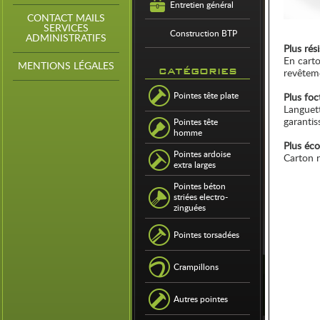
Entretien général
CONTACT MAILS
SERVICES
Construction BTP
ADMINISTRATIFS
Plus rési
En carto
MENTIONS LÉGALES
catégories
revêteme
Pointes tête plate
Plus foc
Languett
garantiss
Pointes tête
homme
Plus éco
Pointes ardoise
Carton r
extra larges
Pointes béton
striées electro-
zinguées
Pointes torsadées
Crampillons
Autres pointes